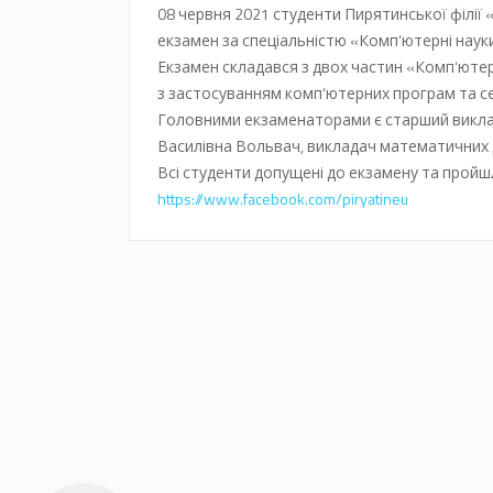
08 червня 2021 студенти Пирятинської філії
екзамен за спеціальністю «Комп‘ютерні наук
Екзамен складався з двох частин «Комп‘юте
з застосуванням комп‘ютерних програм та 
Головними екзаменаторами є старший викла
Василівна Вольвач, викладач математичних д
Всі студенти допущені до екзамену та пройш
https://www.facebook.com/piryatineu