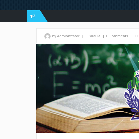
by Administrator
|
Новини
|
0 Comments
|
0