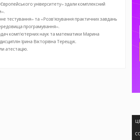
 «Європейського університету» здали комплексний
и».
рне тестування» та «Розв‘язування практичних завдань
середовища програмування».
дач комп‘ютерних наук та математики Марина
исциплін Ірина Вікторівна Терещук.
ли атестацію.
Ц
С