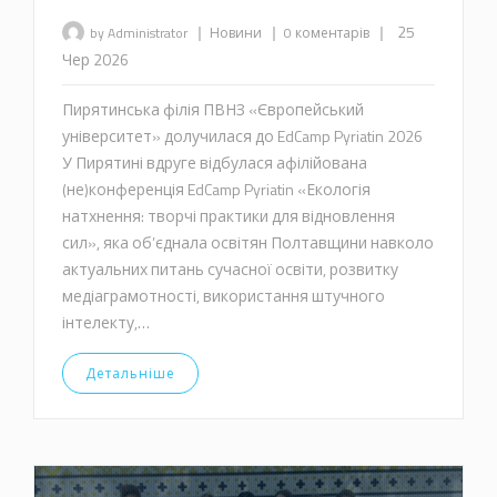
|
|
|
25
by Administrator
Новини
0 коментарів
Чер 2026
Пирятинська філія ПВНЗ «Європейський
університет» долучилася до EdCamp Pyriatin 2026
У Пирятині вдруге відбулася афілійована
(не)конференція EdCamp Pyriatin «Екологія
натхнення: творчі практики для відновлення
сил», яка об’єднала освітян Полтавщини навколо
актуальних питань сучасної освіти, розвитку
медіаграмотності, використання штучного
інтелекту,…
Детальніше