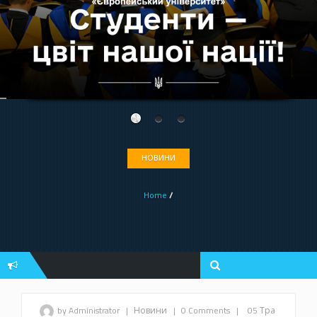
НОВИНИ
Home
/
by Administrator
|
Новини
|
0 Comments
|
05 Тра