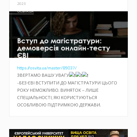
2023
https://osvita.ua/master/89037/
ЗВЕРТАМО ВАШУ УВАГУ
-БЕЗ ЄВІ ВСТУПИТИ ДО МАГІСТРАТУРИ ЦЬОГО
РОКУ НЕМОЖЛИВО. ВИНЯТОК – ЛИШЕ
СПЕЦІАЛЬНОСТІ, ЯКІ КОРИСТУЮТЬСЯ
ОСОБЛИВОЮ ПІДТРИМКОЮ ДЕРЖАВИ.