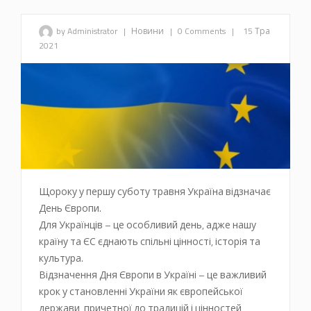
by Administrator
|
Новини
|
0 Comments
|
15 Тра
2021
Щороку у першу суботу травня Україна відзначає
День Європи.
Для Українців – це особливий день, адже нашу
країну та ЄС єднають спільні цінності, історія та
культура.
Відзначення Дня Європи в Україні – це важливий
крок у становленні України як європейської
держави, причетної до традицій і цінностей