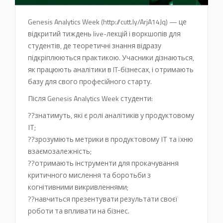
Genesis Analytics Week (http://cutt.ly/ArjA14Jq) — це
відкритий тиждень live-лекцій і воркшопів для
студентів, де теоретичні знання відразу
підкріплюються практикою. Учасники дізнаються,
як працюють аналітики в IT-бізнесах, і отримають
базу для свого професійного старту.
Після Genesis Analytics Week студенти:
??знатимуть, які є ролі аналітиків у продуктовому
ІТ;
??зрозуміють метрики в продуктовому ІТ та їхню
взаємозалежність;
??отримають інструменти для прокачування
критичного мислення та боротьби з
когнітивними викривленнями;
??навчиться презентувати результати своєї
роботи та впливати на бізнес.